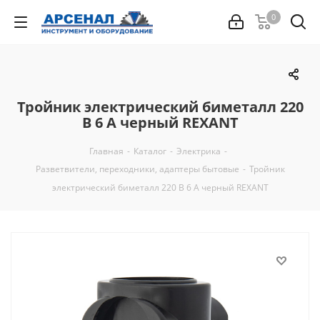
0
Тройник электрический биметалл 220
В 6 А черный REXANT
Главная
-
Каталог
-
Электрика
-
Разветвители, переходники, адаптеры бытовые
-
Тройник
электрический биметалл 220 В 6 А черный REXANT