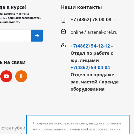
да в курсе!
Наши контакты
ы даете согласие на
ьных данных и соглашаетесь
+7 (4862) 78-00-08
енциальности
online@arsenal-orel.ru
+7(4862) 54-12-12
-
Отдел по работе с
юр. лицами
ь на связи
+7(4862) 54-04-04
-
Отдел по продаже
зап. частей / аренде
оборудования
Продолжая использовать сайт, вы даете согласие
яются публичной офертой и могут быть изменены.
на использование файлов cookie в соотвествии с