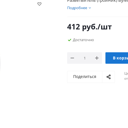
Разветвитель (тройник) Bylec
Подробнее
412
руб.
/шт
Достаточно
В корз
Ц
Поделиться
о