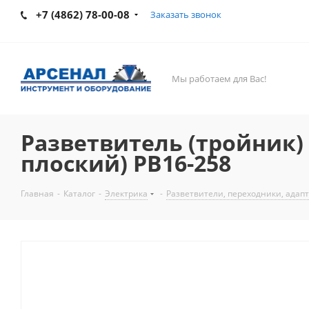
+7 (4862) 78-00-08
Заказать звонок
Мы работаем для Вас!
Разветвитель (тройник) B
плоский) РВ16-258
Главная
-
Каталог
-
Электрика
-
Разветвители, переходники, адап