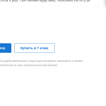
trica 3 роз. 16А белый (круглый, плоский) РВ16-258
ину
Купить в 1 клик
ена действительна только для интернет-магазина и может
тличаться от цен в розничных магазинах