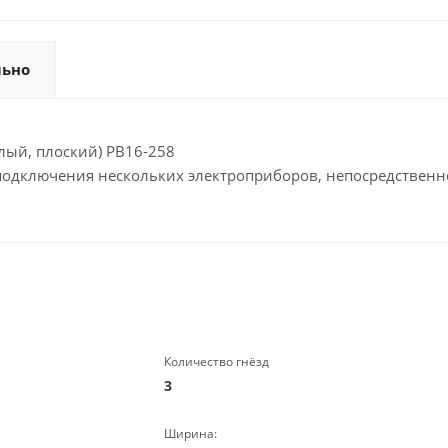
льно
углый, плоский) РВ16-258
подключения нескольких электроприборов, непосредственно
Количество гнёзд
3
Ширина: