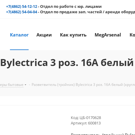
+7(4862) 54-12-12
- Отдел по работе с юр. лицами
+7(4862) 54-04-04
- Отдел по продаже зап. частей / аренде обор
Каталог
Акции
Как купить
MegArsenal
К
ylectrica 3 роз. 16А белый
теры бытовые
-
Разветвитель (тройник) Bylectrica 3 роз. 16А белый (круг
Код:
ЦБ-0170628
Артикул:
600813