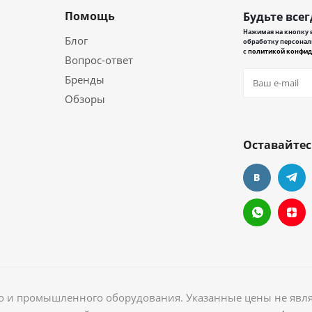
Помощь
Будьте всег
Нажимая на кнопку в
Блог
обработку персонал
с
политикой конфид
Вопрос-ответ
Бренды
Обзоры
Оставайтес
ого и промышленного оборудования. Указанные цены не явл