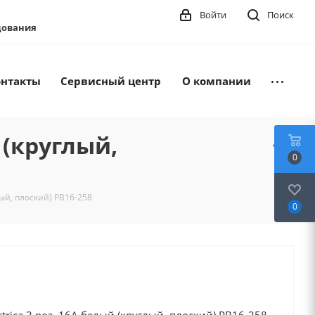
Войти
Поиск
удования
онтакты
Сервисный центр
О компании
 (круглый,
0
лый, плоский) РВ16-258
0