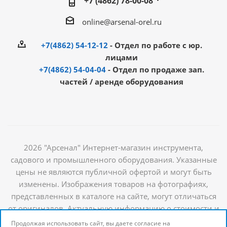
+7 (4862) 78-00-08
online@arsenal-orel.ru
+7(4862) 54-12-12
- Отдел по работе с юр.
лицами
+7(4862) 54-04-04
- Отдел по продаже зап.
частей / аренде оборудования
2026 "Арсенал" Интернет-магазин инструмента,
садового и промышленного оборудования. Указанные
цены не являются публичной офертой и могут быть
изменены. Изображения товаров на фотографиях,
представленных в каталоге на сайте, могут отличаться
от оригиналов. Актуальную информацию о стоимости и
наличии товаров можно получить у наших
Продолжая использовать сайт, вы даете согласие на