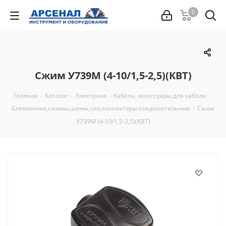
0
Сжим У739М (4-10/1,5-2,5)(КВТ)
Главная
-
Каталог
-
Электрика
-
Кабель, аксессуары для кабеля
-
Клеммники,сжимы,шины,сиз,коннекторы соединительные
-
Сжим
У739М (4-10/1,5-2,5)(КВТ)