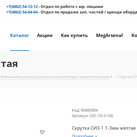
+7(4862) 54-12-12
- Отдел по работе с юр. лицами
+7(4862) 54-04-04
- Отдел по продаже зап. частей / аренде обор
Каталог
Акции
Как купить
MegArsenal
К
лтая
Клеммники,сжимы,шины,сиз,коннекторы соединительные
-
Скрутка С
Код:
00085004
Артикул:
USC-10-3-100
Скрутка СИЗ-1 1-3мм желтая
Подробнее