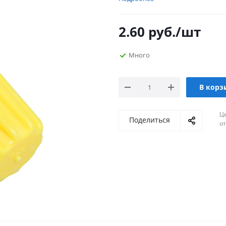
2.60
руб.
/шт
Много
В корз
Ц
Поделиться
о