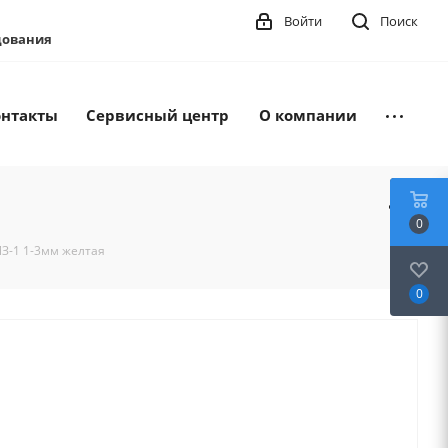
Войти
Поиск
удования
онтакты
Сервисный центр
О компании
0
ИЗ-1 1-3мм желтая
0